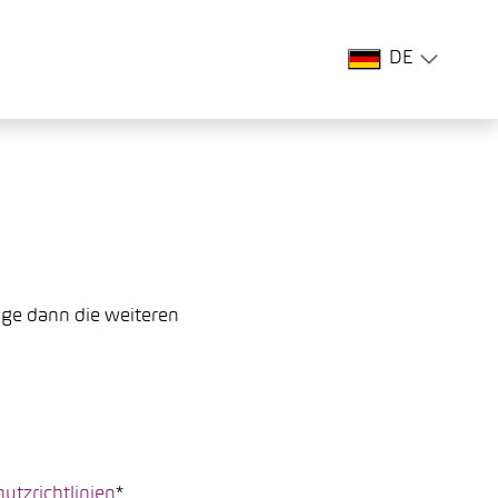
DE
lge dann die weiteren
utzrichtlinien
*.