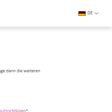
DE
lge dann die weiteren
utzrichtlinien
*.