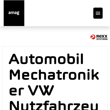
DE
Offene Stellen
Automobil
Auto finden
Mechatronik
Service
er VW
Garage suchen
Nutzfahrzeu