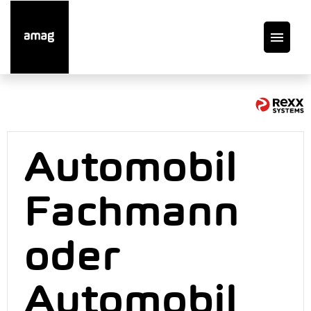
DE
Offene Stellen
Automobil
Auto finden
Fachmann
Service
oder
Garage suchen
Automobil