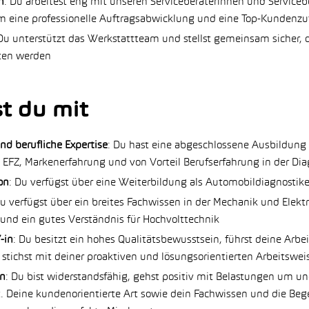
n
: Du arbeitest eng mit unseren Serviceberaterinnen und Servic
 eine professionelle Auftragsabwicklung und eine Top-Kundenzu
 Du unterstützt das Werkstattteam und stellst gemeinsam sicher, 
ten werden
t du mit
d berufliche Expertise
: Du hast eine abgeschlossene Ausbildung
 EFZ, Markenerfahrung und von Vorteil Berufserfahrung in der Dia
on
: Du verfügst über eine Weiterbildung als Automobildiagnostike
Du verfügst über ein breites Fachwissen in der Mechanik und Elekt
t und ein gutes Verständnis für Hochvolttechnik
-in
: Du besitzt ein hohes Qualitätsbewusstsein, führst deine Arbe
 stichst mit deiner proaktiven und lösungsorientierten Arbeitswei
in
: Du bist widerstandsfähig, gehst positiv mit Belastungen um u
. Deine kundenorientierte Art sowie dein Fachwissen und die Bege