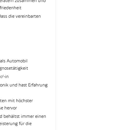
eberatern zusammen und
friedenheit
dass die vereinbarten
 als Automobil
gnosetätigkeit
r/-in
ronik und hast Erfahrung
iten mit höchster
se hervor
nd behältst immer einen
isterung für die