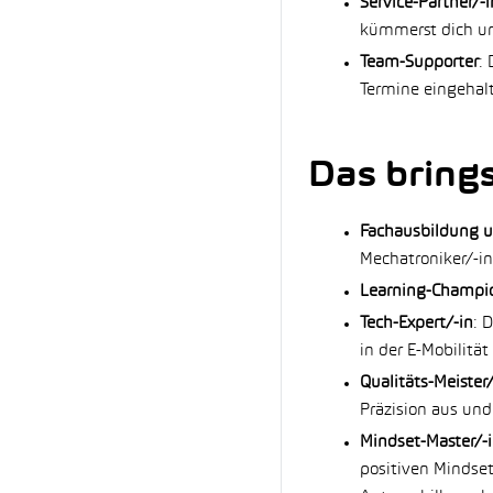
Service-Partner/-i
kümmerst dich um
Team-Supporter
:
Termine eingehal
Das brings
Fachausbildung un
Mechatroniker/-in
Learning-Champi
Tech-Expert/-in
: 
in der E-Mobilitä
Qualitäts-Meister/
Präzision aus und
Mindset-Master/-
positiven Mindset