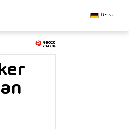
DE
ker
ian