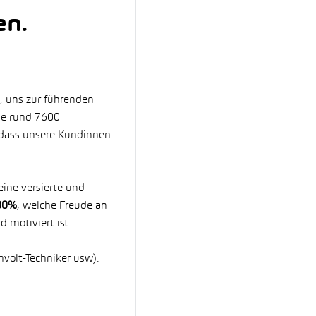
en.
, uns zur führenden
die rund 7600
 dass unsere Kundinnen
eine versierte und
100%
, welche Freude an
d motiviert ist.
hvolt-Techniker usw).