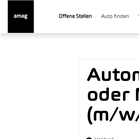
Offene Stellen
Auto finden
Autom
oder 
(m/w